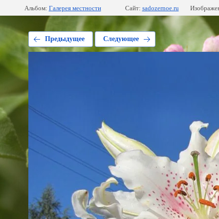
Альбом:
Галерея местности
Сайт:
sadozernoe.ru
Изображен
Предыдущее
Следующее